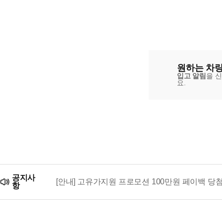
원하는 차량
입고 알림
을 
요.
공지사
[안내] 고유가지원 프로모션 100만원 페이백 당
항
리본카, 「2026 대한민국 브랜드 명예의 전당」