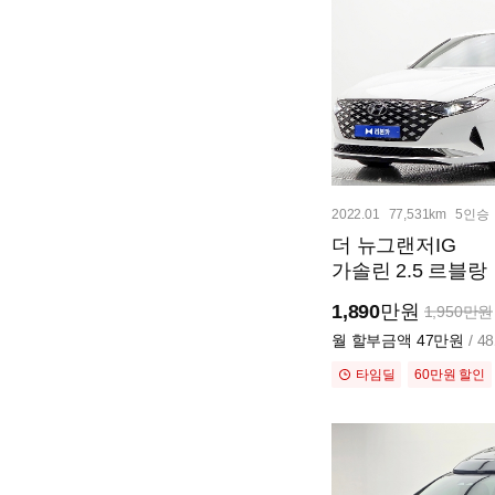
2022.01
77,531km
5인승
더 뉴그랜저IG
가솔린 2.5 르블랑
1,890
만원
1,950만원
월 할부금액
47만원
/ 
타임딜
60만원 할인