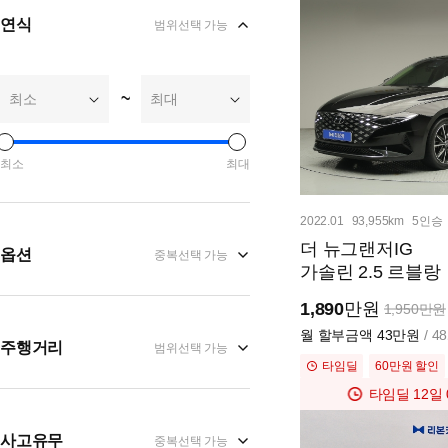
연식
범위선택 가능
~
최소
최대
최소
최대
2022.01
93,955km
5인승
더 뉴그랜저IG
옵션
중복선택 가능
가솔린 2.5 르블랑
1,890
만원
1,950만원
월 할부금액
43만원
/ 
주행거리
범위선택 가능
타임딜
60만원 할인
타임딜
12일 
사고유무
중복선택 가능