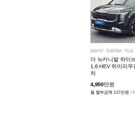
2024.07
72,657km
7인승
더 뉴카니발 하이브
1.6 HEV 하이리
처
4,950
만원
월 할부금액
117만원
/