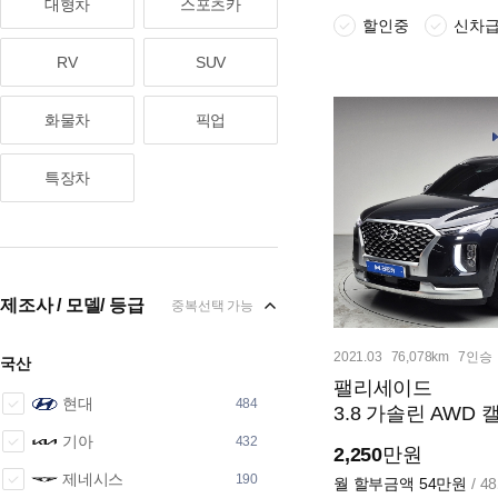
대형차
스포츠카
할인중
신차
RV
SUV
화물차
픽업
특장차
제조사 / 모델/ 등급
중복선택 가능
2021.03
76,078km
7인승
국산
팰리세이드
현대
484
3.8 가솔린 AWD
기아
432
2,250
만원
제네시스
190
월 할부금액
54만원
/ 