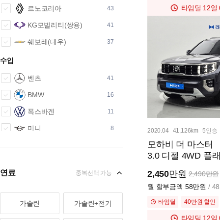
타임딜
12일 
르노코리아
43
KG모빌리티(쌍용)
41
쉐보레(대우)
37
수입
벤츠
41
BMW
16
폭스바겐
11
미니
8
2020.04
41,126km
5인승
모하비 더 마스터
볼보
8
3.0 디젤 4WD 플
아우디
7
연료
2,450
만원
중복선택 가능
2,490만원
지프
6
월 할부금액
58만원
/ 
혼다
4
타임딜
40만원 할인
가솔린
가솔린+전기
포드
3
타임딜
12일 