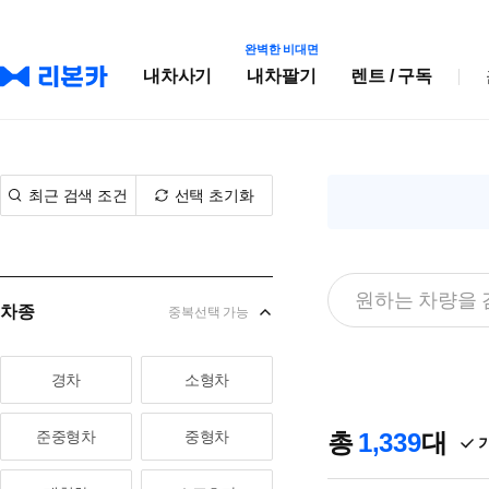
완벽한 비대면
내차사기
내차팔기
렌트 / 구독
최근 검색 조건
선택 초기화
차종
중복선택 가능
경차
소형차
준중형차
중형차
총
1,339
대