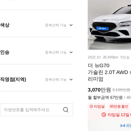
색상
중복선택 가능
인승
중복선택 가능
2022.10
20,495km
5인승
더 뉴G70
가솔린 2.0T AW
리미엄
직영점(지역)
중복선택 가능
3,070
만원
3,100만원
월 할부금액
67만원
/ 
타임딜
30만원 할인
타임딜
12일 