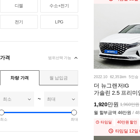
닛산
디젤
수소+전기
1
렉서스
1
전기
LPG
애스턴마틴
1
인피니티
1
캐딜락
1
가격
범위선택 가능
테슬라
1
토요타
1
2022.10
62,351km
5인승
차량 가격
월 납입금
포르쉐
1
더 뉴그랜저IG
가솔린 2.5 프리미
~
최소
최대
1,920
만원
1,960만원
월 할부금액
46만원
/ 
최소
최대
타임딜
40만원 할인
타임딜
12일 