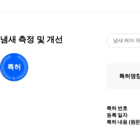
냄새 측정 및 개선
냄새 케어 
특허
특허명
특허 번호
등록 일자
특허 내용 (원문