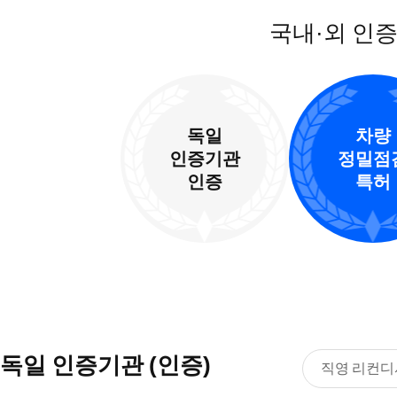
국내·외 인
독일
차량
인증기관
정밀점
인증
특허
독일 인증기관 (인증)
직영 리컨디셔