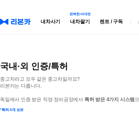
완벽한 비대면
내차사기
내차팔기
렌트 / 구독
국내·외 인증/특허
중고차라고 모두 같은 중고차일까요?
리본카는 다릅니다.
독일에서 인증 받은 직영 정비공장에서
특허 받은 4가지 시스템
으
*특허 4개 보유