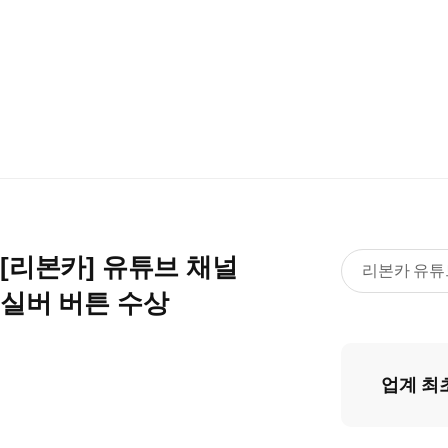
[리본카] 유튜브 채널
리본카 유튜
실버 버튼 수상
업계 최