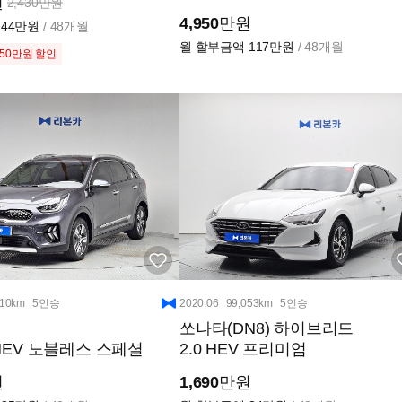
원
2,430만원
4,950
만원
44만원
/ 48개월
월 할부금액
117만원
/ 48개월
50만원 할인
610km
5인승
2020.06
99,053km
5인승
쏘나타(DN8) 하이브리드
I HEV 노블레스 스페셜
2.0 HEV 프리미엄
원
1,690
만원