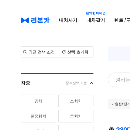
완벽한 비대면
내차사기
내차팔기
렌트 / 
최근 검색 조건
선택 초기화
차종
중복선택 가능
경차
소형차
가솔린+전
준중형차
중형차
총
230