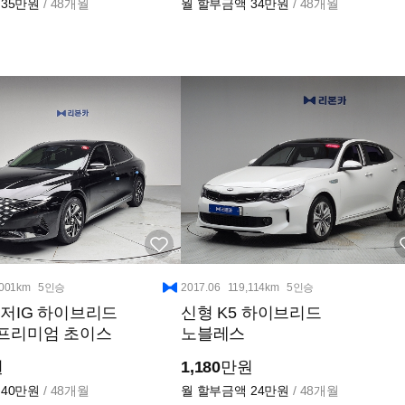
35만원
/ 48개월
월 할부금액
34만원
/ 48개월
,001km
5인승
2017.06
119,114km
5인승
저IG 하이브리드
신형 K5 하이브리드
V 프리미엄 초이스
노블레스
원
1,180
만원
40만원
/ 48개월
월 할부금액
24만원
/ 48개월