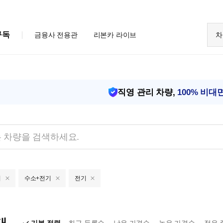
구독
금융사 전용관
리본카 라이브
차
직영 관리 차량,
100% 비대
기
수소+전기
전기
대