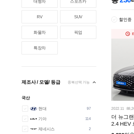
대형차
스포츠카
RV
SUV
할인중
화물차
픽업
특장차
제조사 / 모델/ 등급
중복선택 가능
국산
현대
97
2022.11
88,
더 뉴그랜
기아
114
2.4 HE
제네시스
2