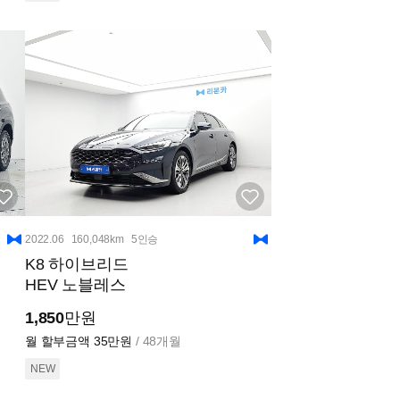
2022.06
160,048km
5인승
K8 하이브리드
HEV 노블레스
1,850
만원
월 할부금액
35만원
/ 48개월
NEW