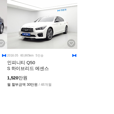
2016.05
60,865km
5인승
인피니티 Q50
S 하이브리드 에센스
1,520
만원
월 할부금액
30만원
/ 48개월