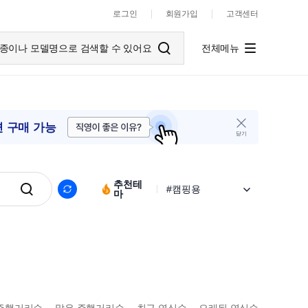
로그인
회원가입
고객센터
종이나 모델명으로 검색할 수 있어요
전체메뉴
면 구매 가능
닫기
#출퇴근용
#패밀리카
#캠핑용
추천테
#라이브상담가능
마
#무사고
#인기컬러
#감성컬러
#친환경
#신차급
#1천만원이하
#1천만원대