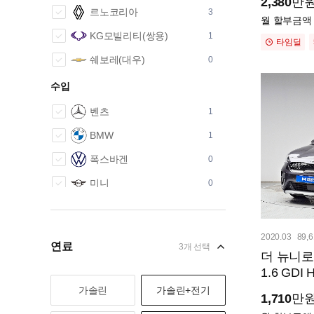
2,380
만
르노코리아
3
월 할부금액
KG모빌리티(쌍용)
1
타임딜
쉐보레(대우)
0
수입
벤츠
1
BMW
1
폭스바겐
0
미니
0
볼보
2
아우디
0
2020.03
89,
연료
3개 선택
지프
0
더 뉴니로
1.6 GD
혼다
3
가솔린
가솔린+전기
1,710
만
포드
1