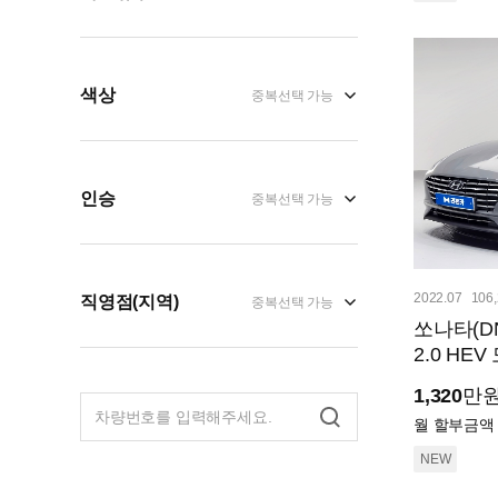
색상
중복선택 가능
인승
중복선택 가능
2022.07
106
직영점(지역)
중복선택 가능
쏘나타(D
2.0 HEV
1,320
만
월 할부금액
NEW