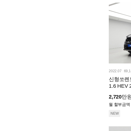
2022.07
69,
신형쏘렌토
1.6 HE
2,720
만
월 할부금액
NEW