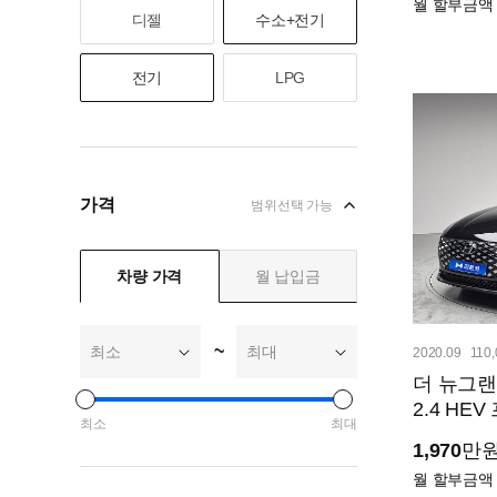
월 할부금액
닛산
디젤
수소+전기
0
렉서스
1
전기
LPG
애스턴마틴
0
인피니티
1
캐딜락
1
가격
범위선택 가능
테슬라
1
토요타
1
차량 가격
월 납입금
포르쉐
0
~
최소
최대
2020.09
110
더 뉴그랜
2.4 HE
최소
최대
1,970
만
월 할부금액