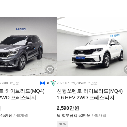
177km
6인승
2022.07
59,705km
5인승
 하이브리드(MQ4)
신형쏘렌토 하이브리드(MQ4)
V 2WD 프레스티지
1.6 HEV 2WD 프레스티지
원
2,590
만원
45만원
/ 48개월
월 할부금액
50만원
/ 48개월
NEW