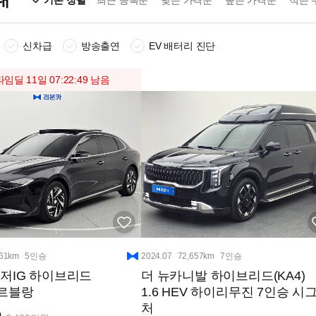
기본 정렬
최근 등록순
낮은 가격순
높은 가격순
적은 
신차급
방송출연
EV 배터리 진단
타임딜
11일 07:22:48
남음
261km
5인승
2024.07
72,657km
7인승
저IG 하이브리드
더 뉴카니발 하이브리드(KA4)
V 르블랑
1.6 HEV 하이리무진 7인승 시
처