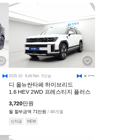
2025.10
9,467km
5인승
디 올뉴싼타페 하이브리드
1.6 HEV 2WD 프레스티지 플러스
3,720
만원
월 할부금액
71만원
/ 48개월
신차급
NEW