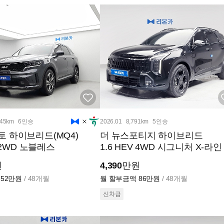
145km
6인승
2026.01
8,791km
5인승
 하이브리드(MQ4)
더 뉴스포티지 하이브리드
V 2WD 노블레스
1.6 HEV 4WD 시그니처 X-라인
원
4,390
만원
52만원
/ 48개월
월 할부금액
86만원
/ 48개월
신차급