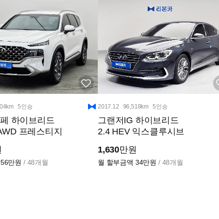
504km
5인승
2017.12
96,518km
5인승
타페 하이브리드
그랜저IG 하이브리드
V AWD 프레스티지
2.4 HEV 익스클루시브
원
1,630
만원
56만원
/ 48개월
월 할부금액
34만원
/ 48개월