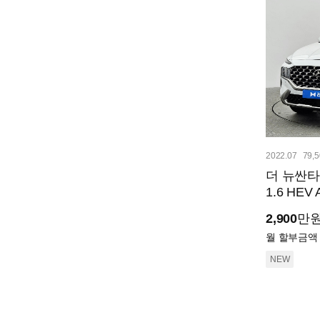
2022.07
79,
더 뉴싼
1.6 HE
2,900
만
월 할부금액
NEW