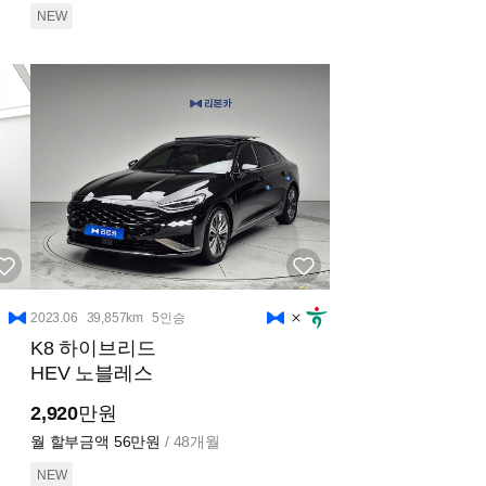
NEW
2023.06
39,857km
5인승
K8 하이브리드
HEV 노블레스
2,920
만원
월 할부금액
56만원
/ 48개월
NEW