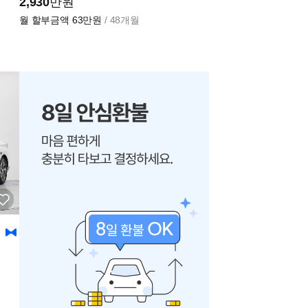
2,930
만원
월 할부금액
63만원
/ 48개월