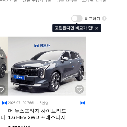
주행거리순
많은 주행거리순
최근 연식순
오래된 연식순
#2천만원대
#3천만원대
#4천만원대
비교하기
#5천만원이상
#썬루프
고민된다면 비교가 답!
#열선핸들
#후방카메라
#하이패스
#어라운드뷰
#HUD
2025.07
39,766km
5인승
더 뉴스포티지 하이브리드
그니
1.6 HEV 2WD 프레스티지