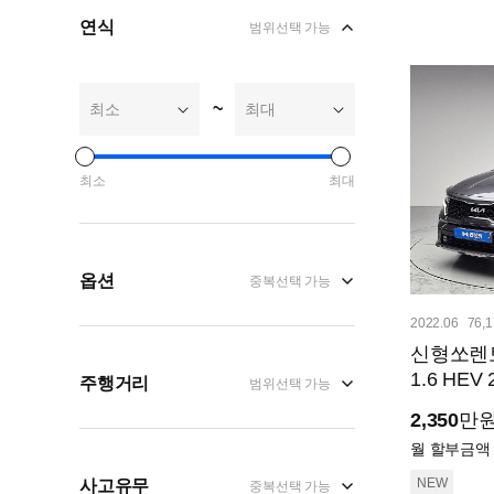
연식
범위선택 가능
~
최소
최대
최소
최대
옵션
중복선택 가능
2022.06
76,
신형쏘렌토
1.6 HE
주행거리
범위선택 가능
2,350
만
월 할부금액
NEW
사고유무
중복선택 가능