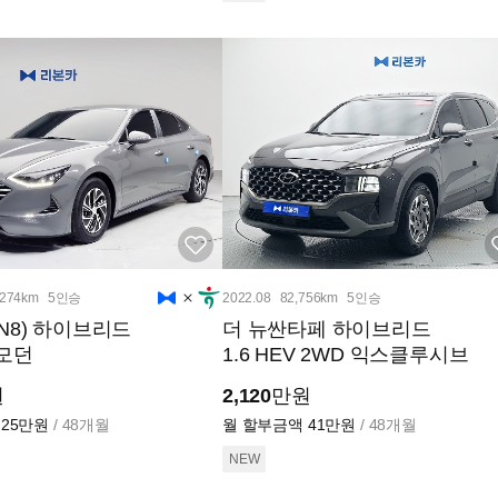
,274km
5인승
2022.08
82,756km
5인승
N8) 하이브리드
더 뉴싼타페 하이브리드
 모던
1.6 HEV 2WD 익스클루시브
원
2,120
만원
25만원
/ 48개월
월 할부금액
41만원
/ 48개월
NEW